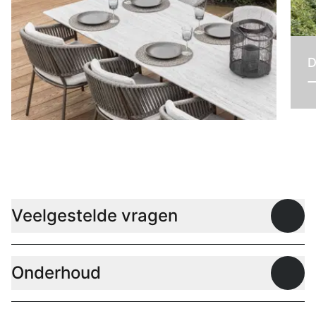
D
Tafels
Veelgestelde vragen
Open
Onderhoud
Open