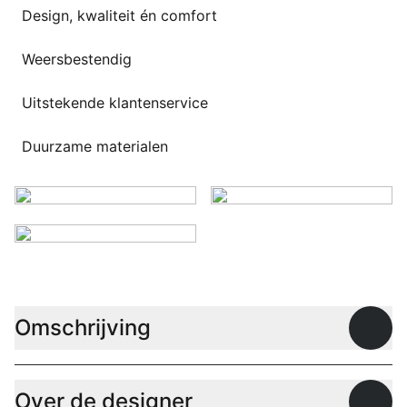
Overig
Design, kwaliteit én comfort
Flagship stores
Deals
Weersbestendig
Contact
Uitstekende klantenservice
3D modellen
Support
Duurzame materialen
Nieuws
Events
Werken bij
Over ons
Omschrijving
Open
Taalkeuze
Over de designer