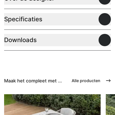
Open
Specificaties
Open
Downloads
Open
Maak het compleet met ...
Alle producten