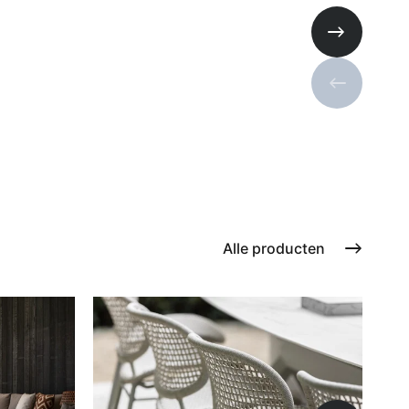
Volgende s
Vorige sli
Alle producten