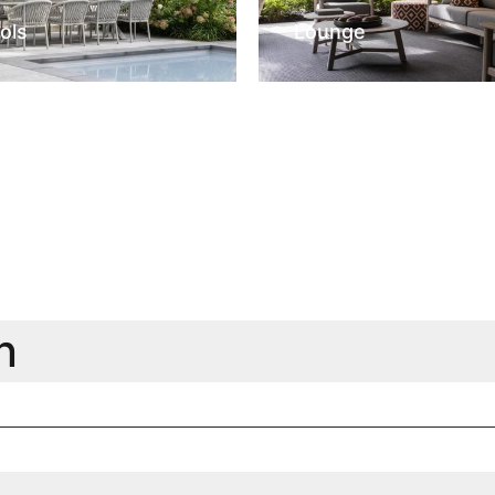
ols
Lounge
n