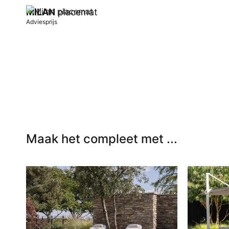
MILAN
placemat
Adviesprijs
In winkelwagen
Maak het compleet met ...