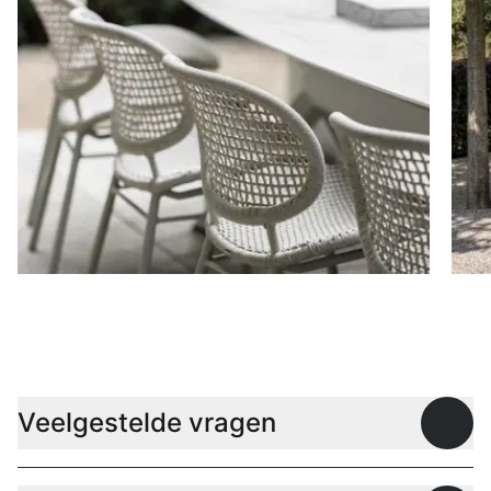
Stoelen
D
Veelgestelde vragen
Open