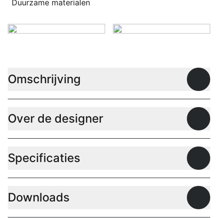
Duurzame materialen
Omschrijving
Open
Over de designer
Open
Specificaties
Open
Downloads
Open