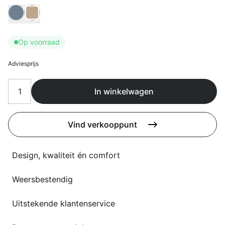
Overig
Kies Bladkleur
Flagship stores
Deals
Contact
Op voorraad
3D modellen
Adviesprijs
Support
In winkelwagen
Nieuws
Events
Vind verkooppunt
Werken bij
Design, kwaliteit én comfort
Over ons
Weersbestendig
Uitstekende klantenservice
Taalkeuze