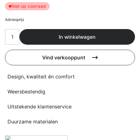
Overig
Niet op voorraad
Flagship stores
Deals
Adviesprijs
Contact
3D modellen
In winkelwagen
Support
Vind verkooppunt
Nieuws
Design, kwaliteit én comfort
Events
Werken bij
Weersbestendig
Over ons
Uitstekende klantenservice
Duurzame materialen
Taalkeuze