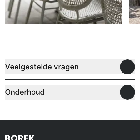
Stoelen
D
Veelgestelde vragen
Open
Onderhoud
Open