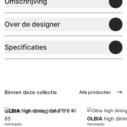
Omschrijving
Open
Over de designer
Open
Specificaties
Open
Binnen deze collectie
Alle producten
OLBIA
high dining tafel 170 x
85
OLBIA
high dinin
Adviesprijs
Adviesprijs