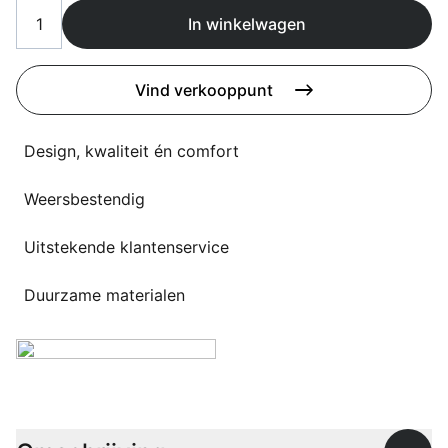
Overig
In winkelwagen
Flagship stores
Deals
Contact
Vind verkooppunt
3D modellen
Design, kwaliteit én comfort
Support
Weersbestendig
Nieuws
Events
Uitstekende klantenservice
Werken bij
Duurzame materialen
Over ons
Taalkeuze