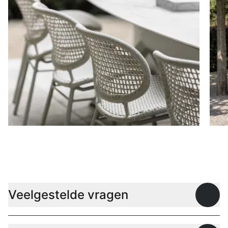
Stoelen
D
Veelgestelde vragen
Open