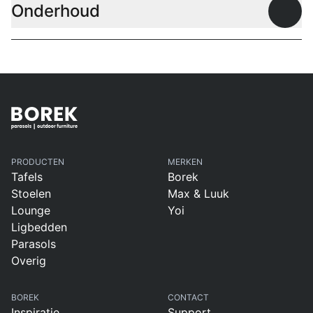
Onderhoud
Open
PRODUCTEN
MERKEN
Tafels
Borek
Stoelen
Max & Luuk
Lounge
Yoi
Ligbedden
Parasols
Overig
BOREK
CONTACT
Inspiratie
Support