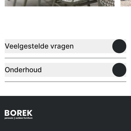
Stoelen
D
Veelgestelde vragen
Open
Onderhoud
Open