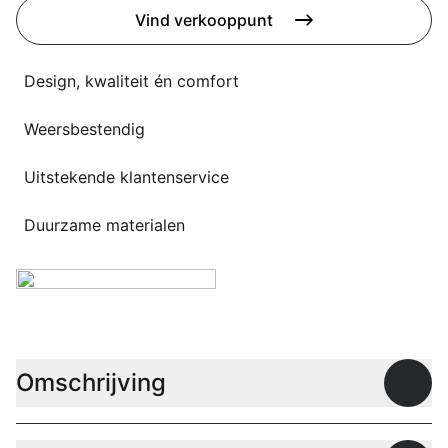
Overig
Vind verkooppunt
Flagship stores
Deals
Contact
Design, kwaliteit én comfort
3D modellen
Weersbestendig
Support
Uitstekende klantenservice
Nieuws
Duurzame materialen
Events
Werken bij
Over ons
Omschrijving
Open
Taalkeuze