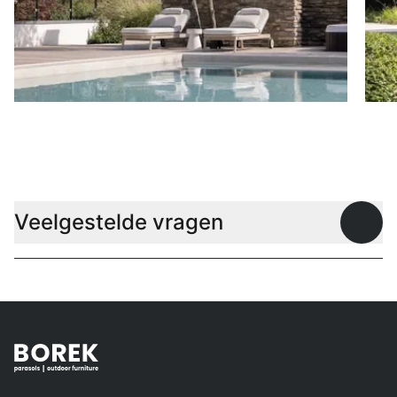
Ligbedden
P
Veelgestelde vragen
Open