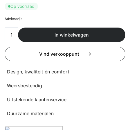
Overig
Op voorraad
Flagship stores
Deals
Adviesprijs
Contact
3D modellen
In winkelwagen
Support
Vind verkooppunt
Nieuws
Events
Design, kwaliteit én comfort
Werken bij
Weersbestendig
Over ons
Uitstekende klantenservice
Duurzame materialen
Taalkeuze