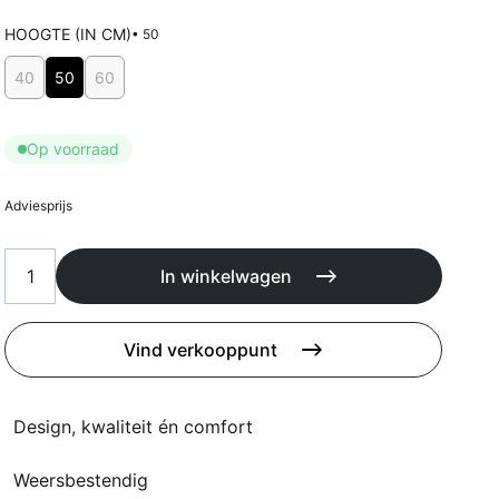
Kussens
Beschermhoezen
HOOGTE (IN CM)
• 50
Buitenkeuken
Kies Hoogte (in cm)
40
50
60
Op voorraad
Adviesprijs
In winkelwagen
Vind verkooppunt
Design, kwaliteit én comfort
Weersbestendig