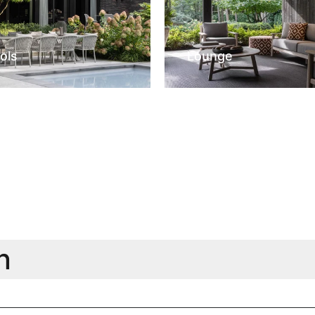
ols
Lounge
n