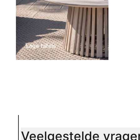
Lage tafels
Veelgestelde vrage