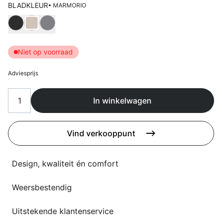
Overig
BLADKLEUR
• MARMORIO
Flagship stores
Kies Bladkleur
Deals
Contact
Niet op voorraad
3D modellen
Adviesprijs
Support
Nieuws
In winkelwagen
Events
Vind verkooppunt
Werken bij
Design, kwaliteit én comfort
Over ons
Weersbestendig
Taalkeuze
Uitstekende klantenservice