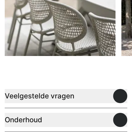
Stoelen
D
Veelgestelde vragen
Open
Onderhoud
Open