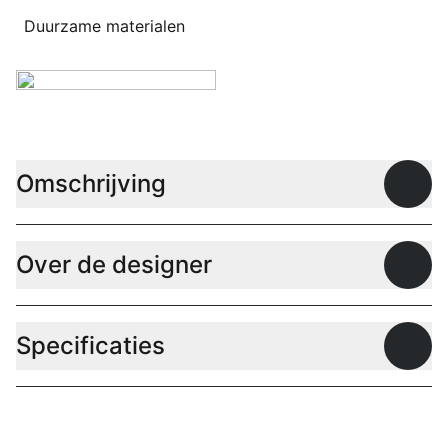
Duurzame materialen
Omschrijving
Open
Over de designer
Open
Specificaties
Open