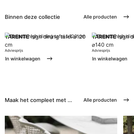
Binnen deze collectie
Alle producten
TARENTE
high dining tafel ⌀120
TARENTE
high di
cm
⌀140 cm
Adviesprijs
Adviesprijs
In winkelwagen
In winkelwagen
Maak het compleet met ...
Alle producten