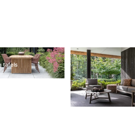
g tafels
Lounge