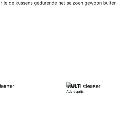
 je de kussens gedurende het seizoen gewoon buiten
leaner
MULTI
cleaner
Adviesprijs
wagen
In winkelwagen