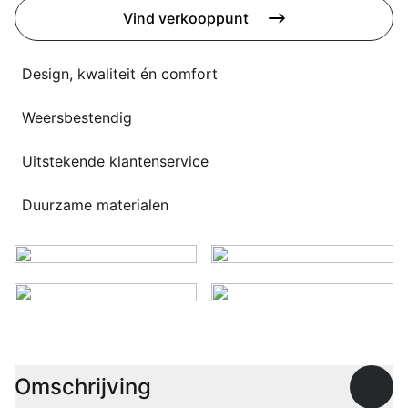
Overig
Vind verkooppunt
Flagship stores
Deals
Contact
Design, kwaliteit én comfort
3D modellen
Weersbestendig
Support
Uitstekende klantenservice
Nieuws
Duurzame materialen
Events
Werken bij
Over ons
Taalkeuze
Omschrijving
Open