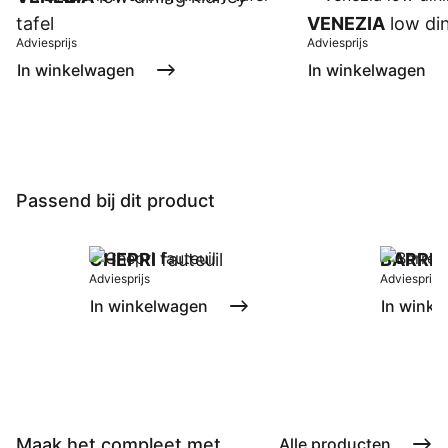
tafel
VENEZIA
low din
Adviesprijs
Adviesprijs
In winkelwagen
In winkelwagen
Passend bij dit product
CHEPRI
fauteuil
BARRE
Adviesprijs
Adviesprijs
In winkelwagen
In winke
Maak het compleet met ...
Alle producten