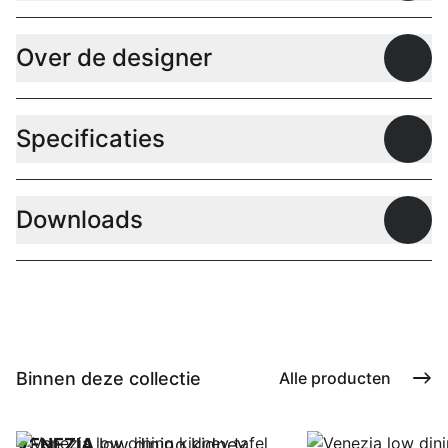
Over de designer
Open
Specificaties
Open
Downloads
Open
Binnen deze collectie
Alle producten
VENEZIA
low dining kidney