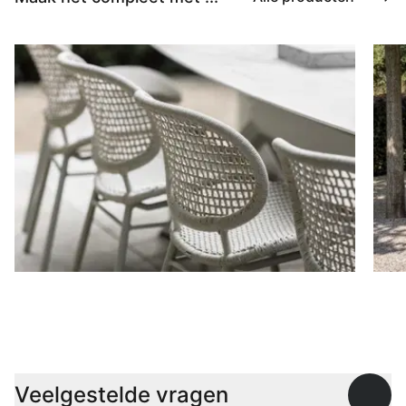
Stoelen
D
Veelgestelde vragen
Open