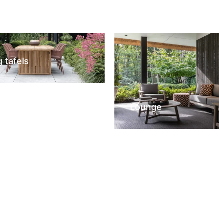
g tafels
Lounge