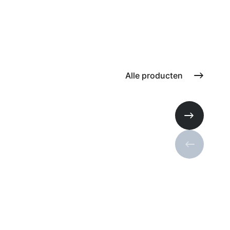
Alle producten
Volgende s
Vorige sli