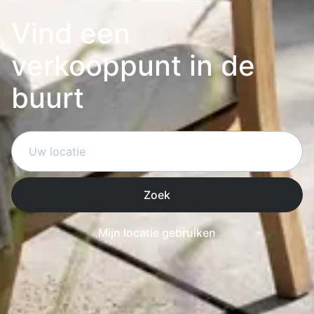
Vind een
verkooppunt in de
buurt
Zoek
Mijn locatie gebruiken