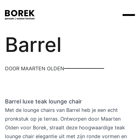
Borek
Barrel
Producten
Zoek
Collecties
Alle producten
Ontdek onze merken
Verkooppunten
DOOR MAARTEN OLDEN
Merken
Tafels
Borek
Flagship stores
Projecten
Lounge
Max & Luuk
Premium stores
Barrel luxe teak lounge chair
Verkooppunten
Parasols
Yoi
Verkooppunten zoeken
Met de lounge chairs van Barrel heb je een echt
Stoelen
pronkstuk op je terras. Ontworpen door Maarten
Designers
Olden voor Borek, straalt deze hoogwaardige teak
Ligbedden
Prijscatalogi
lounge chair elegantie uit met zijn ronde vormen en