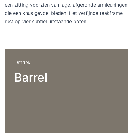
Overig
een zitting voorzien van lage, afgeronde armleuningen
Flagship stores
die een knus gevoel bieden. Het verfijnde teakframe
Deals
rust op vier subtiel uitstaande poten.
Contact
3D modellen
Support
Nieuws
Ontdek
Events
Barrel
Werken bij
Over ons
Taalkeuze