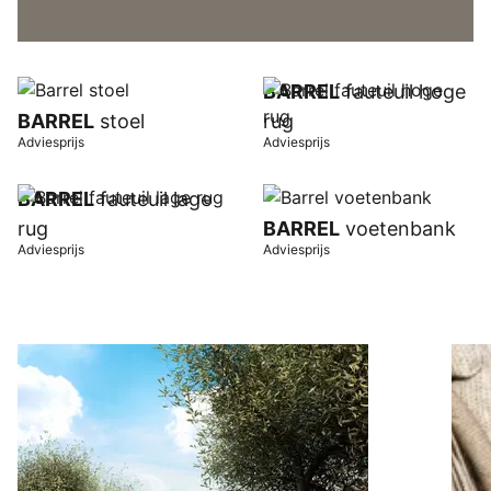
BARREL
fauteuil hoge
BARREL
stoel
rug
Adviesprijs
Adviesprijs
BARREL
fauteuil lage
rug
BARREL
voetenbank
Adviesprijs
Adviesprijs