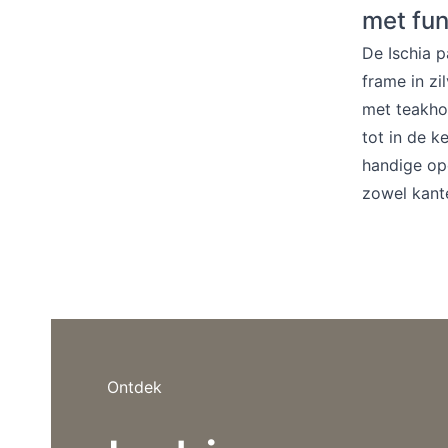
Barstoelen
met fun
De Ischia p
frame in zi
met teakhou
Deals
tot in de k
handige ope
zowel kante
Ontdek