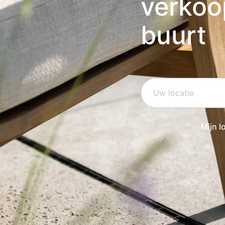
verkoo
buurt
Mijn l