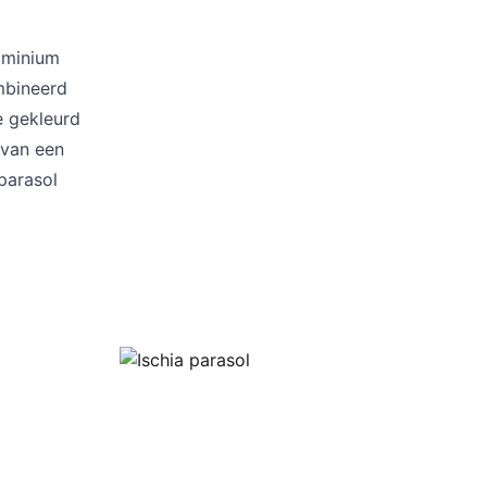
Kussens
Beschermhoezen
Buitenkeuken
luminium
ombineerd
e gekleurd
 van een
parasol