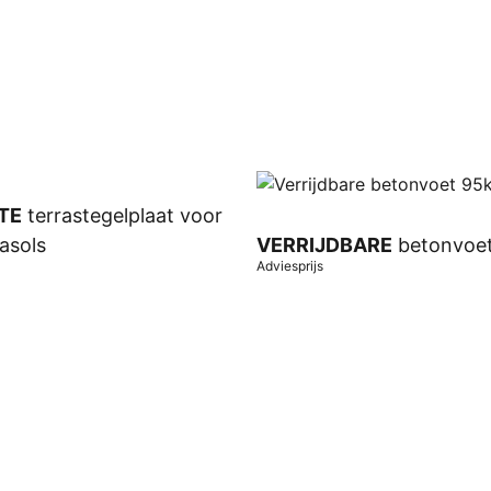
TE
terrastegelplaat voor
asols
VERRIJDBARE
betonvoe
Adviesprijs
wagen
In winkelwagen