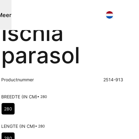
Meer
Ischia
Parasols
Flagship stores
parasol
Contact
Stok parasols
Verkooppunten zoeken
Zoek
3D modellen
Vrijhangende parasols
Support
Nieuws
Productnummer
2514-913
Events
Werken bij
Over ons
BREEDTE (IN CM)
• 280
Kies Breedte (in cm)
Overig
280
Accessoires
Onderhoud
LENGTE (IN CM)
• 280
Poefs
Kies Lengte (in cm)
280