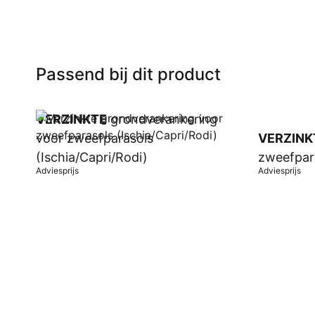
Passend bij dit product
VERZINKTE
grondverankering
voor zweefparasols
VERZINK
(Ischia/Capri/Rodi)
zweefpar
Adviesprijs
Adviesprijs
In winkelwagen
In winkel