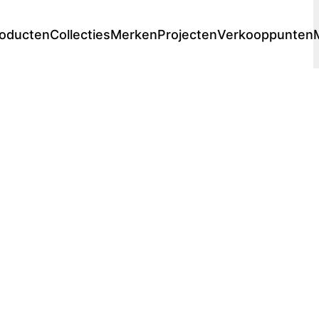
oducten
Collecties
Merken
Projecten
Verkooppunten
Lounge
Chaise longues
 stores
s
Premium stores
Prijscatalogi
Fauteuils
Voetenbanken
Sofa's
Modulaire lounge
Loungesets
Ligbedden
Dubbele ligbedden
en
Enkele ligbedden
en
Daybed