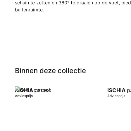
schuin te zetten en 360° te draaien op de voet, biedt
buitenruimte.
Binnen deze collectie
ISCHIA
parasol
ISCHIA
pa
Adviesprijs
Adviesprijs
In winkelwagen
In winkel