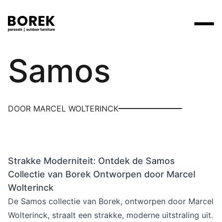
Borek
Samos
Producten
Zoek
Collecties
Alle producten
Ontdek onze merken
Verkooppunten
DOOR MARCEL WOLTERINCK
Merken
Tafels
Borek
Flagship stores
Projecten
Lounge
Max & Luuk
Premium stores
Strakke Moderniteit: Ontdek de Samos
Verkooppunten
Parasols
Yoi
Verkooppunten zoeken
Collectie van Borek Ontworpen door Marcel
Stoelen
Wolterinck
Designers
De Samos collectie van Borek, ontworpen door Marcel
Ligbedden
Wolterinck, straalt een strakke, moderne uitstraling uit.
Prijscatalogi