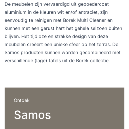
Overig
De meubelen zijn vervaardigd uit gepoedercoat
Flagship stores
aluminium in de kleuren wit en/of antraciet, zijn
Deals
eenvoudig te reinigen met Borek Multi Cleaner en
Contact
kunnen met een gerust hart het gehele seizoen buiten
3D modellen
blijven. Het tijdloze en strakke design van deze
meubelen creëert een unieke sfeer op het terras. De
Support
Samos producten kunnen worden gecombineerd met
Nieuws
verschillende (lage) tafels uit de Borek collectie.
Events
Werken bij
Over ons
Ontdek
Samos
Taalkeuze