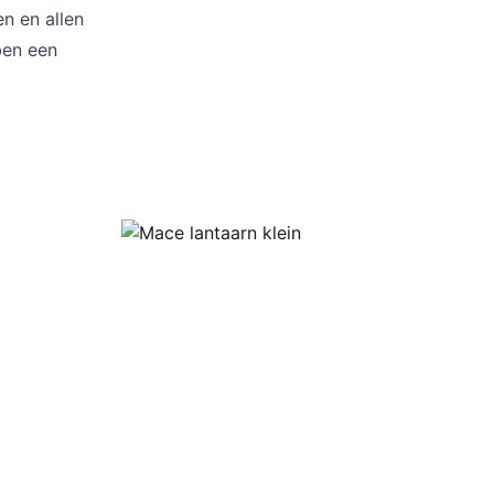
Kussens
n en allen
Beschermhoezen
ben een
Buitenkeuken