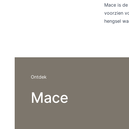
Barstoelen
Mace is de 
voorzien v
hengsel wa
Deals
Ontdek
Mace