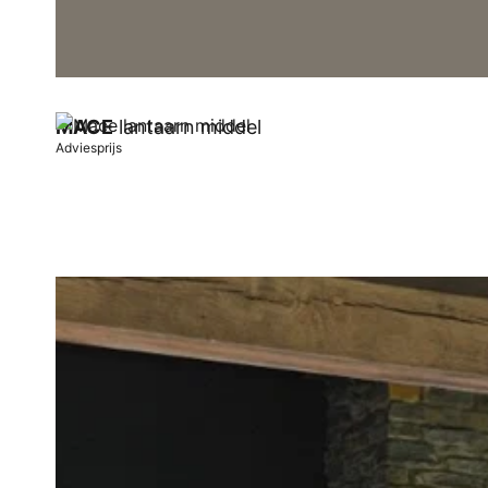
MACE
lantaarn middel
Adviesprijs