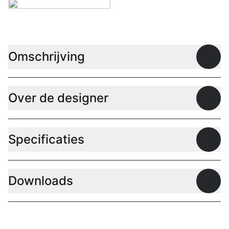
Omschrijving
Open
Over de designer
Open
Specificaties
Open
Downloads
Open