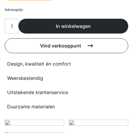
Overig
Flagship stores
Adviesprijs
Deals
Contact
In winkelwagen
3D modellen
Vind verkooppunt
Support
Nieuws
Design, kwaliteit én comfort
Events
Weersbestendig
Werken bij
Uitstekende klantenservice
Over ons
Duurzame materialen
Taalkeuze