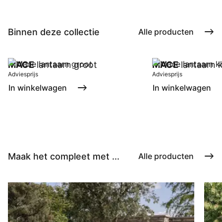
Binnen deze collectie
Alle producten
MACE
lantaarn groot
MACE
lantaarn k
Adviesprijs
Adviesprijs
In winkelwagen
In winkelwagen
Maak het compleet met ...
Alle producten