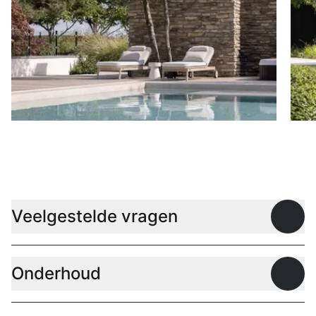
Ligbedden
P
Veelgestelde vragen
Open
Onderhoud
Open