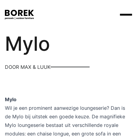
Max & Luuk
Mylo
Producten
Zoek
Collecties
Alle producten
Ontdek onze merken
Verkooppunten
DOOR MAX & LUUK
Merken
Tafels
Borek
Flagship stores
Projecten
Lounge
Max & Luuk
Premium stores
Verkooppunten
Mylo
Parasols
Yoi
Verkooppunten zoeken
Wil je een prominent aanwezige loungeserie? Dan is
Stoelen
de Mylo bij uitstek een goede keuze. De magnifieke
Designers
Mylo loungeserie bestaat uit verschillende royale
Ligbedden
Prijscatalogi
modules: een chaise longue, een grote sofa in een