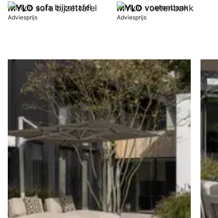
MYLO
sofa bijzettafel
MYLO
voetenbank
Adviesprijs
Adviesprijs