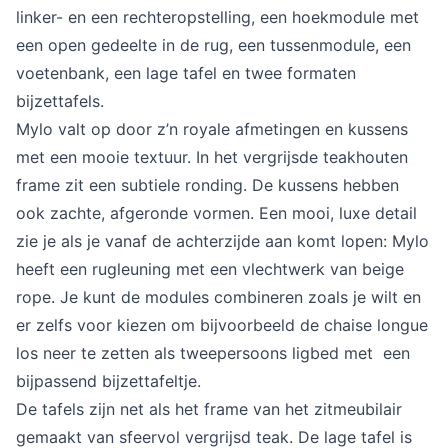
Overig
linker- en een rechteropstelling, een hoekmodule met
Flagship stores
een open gedeelte in de rug, een tussenmodule, een
Deals
voetenbank, een lage tafel en twee formaten
Contact
bijzettafels.
3D modellen
Mylo valt op door z’n royale afmetingen en kussens
met een mooie textuur. In het vergrijsde teakhouten
Support
frame zit een subtiele ronding. De kussens hebben
Nieuws
ook zachte, afgeronde vormen. Een mooi, luxe detail
zie je als je vanaf de achterzijde aan komt lopen: Mylo
Events
heeft een rugleuning met een vlechtwerk van beige
Werken bij
rope. Je kunt de modules combineren zoals je wilt en
er zelfs voor kiezen om bijvoorbeeld de chaise longue
Over ons
los neer te zetten als tweepersoons ligbed met een
bijpassend bijzettafeltje.
De tafels zijn net als het frame van het zitmeubilair
Taalkeuze
gemaakt van sfeervol vergrijsd teak. De lage tafel is