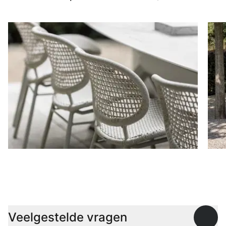
Stoelen
D
Veelgestelde vragen
Open