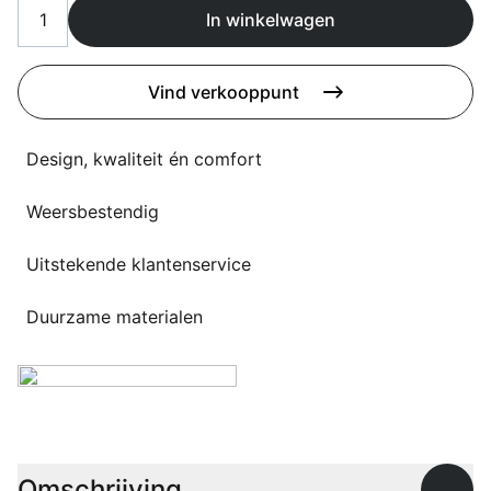
Overig
In winkelwagen
Flagship stores
Deals
Contact
Vind verkooppunt
3D modellen
Design, kwaliteit én comfort
Support
Weersbestendig
Nieuws
Uitstekende klantenservice
Events
Werken bij
Duurzame materialen
Over ons
Taalkeuze
Omschrijving