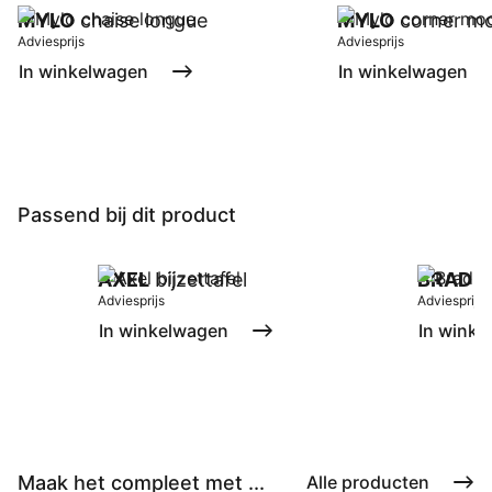
MYLO
chaise longue
MYLO
corner mo
Adviesprijs
Adviesprijs
In winkelwagen
In winkelwagen
Passend bij dit product
AXEL
bijzettafel
BRAD
fi
Adviesprijs
Adviesprijs
In winkelwagen
In winke
Maak het compleet met ...
Alle producten