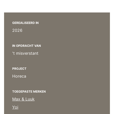
Overig
Flagship stores
Deals
Contact
GEREALISEERD IN
3D modellen
2026
Support
IN OPDRACHT VAN
Nieuws
't misverstant
Events
PROJECT
Werken bij
Horeca
Over ons
TOEGEPASTE MERKEN
Max & Luuk
Taalkeuze
Yoi