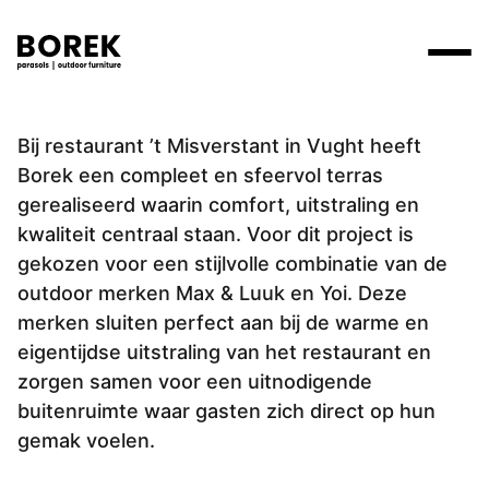
'T misverstant
Producten
Bij restaurant ’t Misverstant in Vught heeft
Zoek
Borek een compleet en sfeervol terras
Collecties
gerealiseerd waarin comfort, uitstraling en
Alle producten
Ontdek onze merken
Verkooppunten
kwaliteit centraal staan. Voor dit project is
Merken
gekozen voor een stijlvolle combinatie van de
Tafels
Borek
Flagship stores
outdoor merken Max & Luuk en Yoi. Deze
Projecten
Lounge
Max & Luuk
Premium stores
merken sluiten perfect aan bij de warme en
eigentijdse uitstraling van het restaurant en
Verkooppunten
Parasols
Yoi
Verkooppunten zoeken
zorgen samen voor een uitnodigende
Stoelen
buitenruimte waar gasten zich direct op hun
Designers
gemak voelen.
Ligbedden
Prijscatalogi