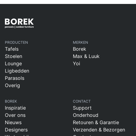
Zandvoort
B
Founder
K
s Lounge
Circuit
Zandvoo
PRODUCTEN
rt
MERKEN
Tafels
Borek
Stoelen
Max & Luuk
Lounge
Yoi
Ligbedden
Parasols
Overig
BOREK
CONTACT
Inspiratie
Support
Over ons
Onderhoud
Nieuws
Retouren & Garantie
Designers
Verzenden & Bezorgen