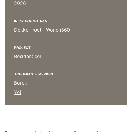
Overig
2026
Flagship stores
Deals
Contact
IN OPDRACHT VAN
Dekker hout | Wonen360
3D modellen
Support
PROJECT
Residentieel
Nieuws
Events
TOEGEPASTE MERKEN
Borek
Werken bij
Yoi
Over ons
Taalkeuze