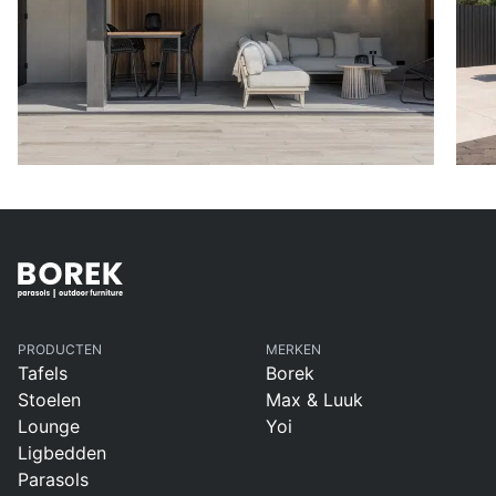
Rotterdam
U
Tuininric
T
hting
h
Alphen
U
aan den
PRODUCTEN
Rijn
MERKEN
Tafels
Borek
Stoelen
Max & Luuk
Lounge
Yoi
Ligbedden
Parasols