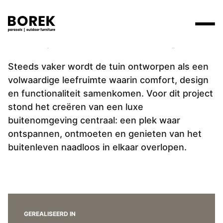
Project Osdorp
Producten
Steeds vaker wordt de tuin ontworpen als een
Zoek
volwaardige leefruimte waarin comfort, design
Collecties
en functionaliteit samenkomen. Voor dit project
Alle producten
Ontdek onze merken
Verkooppunten
stond het creëren van een luxe
Merken
buitenomgeving centraal: een plek waar
Tafels
Borek
Flagship stores
ontspannen, ontmoeten en genieten van het
Projecten
Lounge
Max & Luuk
Premium stores
buitenleven naadloos in elkaar overlopen.
Verkooppunten
Parasols
Yoi
Verkooppunten zoeken
Stoelen
Designers
Ligbedden
GEREALISEERD IN
Prijscatalogi