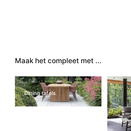
In winkelwagen
In winkel
Maak het compleet met ...
Dining tafels
Loun