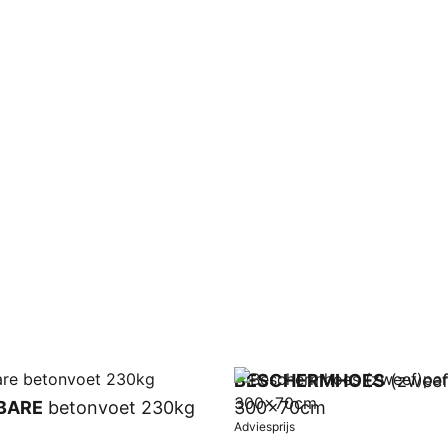
BESCHERMHOES
(zweef
BARE
betonvoet 230kg
300x70cm
Adviesprijs