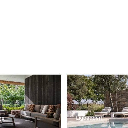
wagen
In winkelwagen
ge
Ligbedden