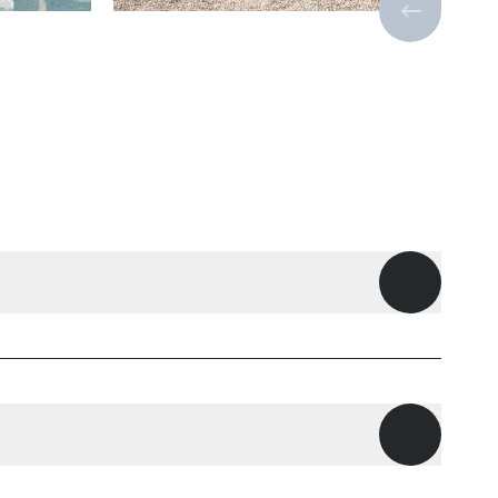
Vorige sli
Openen
Openen