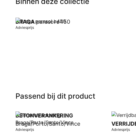
Binnen deze collectie
BRAGA
parasol ø450
Adviesprijs
In winkelwagen
Passend bij dit product
BETONVERANKERING
Braga/Porto/Santo/Vince
VERRIJD
Adviesprijs
Adviesprijs