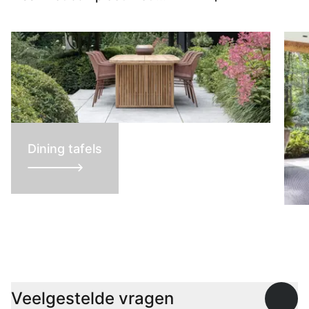
Dining tafels
L
Veelgestelde vragen
Open