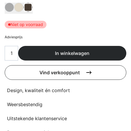
Overig
Kies Kleur doek
Flagship stores
Deals
Contact
Niet op voorraad
3D modellen
Adviesprijs
Support
In winkelwagen
Nieuws
Events
Vind verkooppunt
Werken bij
Design, kwaliteit én comfort
Over ons
Weersbestendig
Uitstekende klantenservice
Taalkeuze