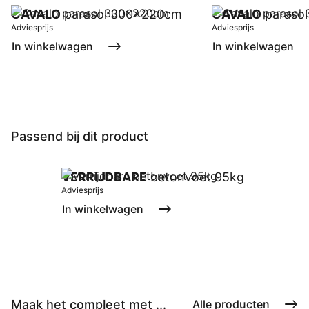
CAVALO
parasol 300x220cm
CAVALO
paraso
Adviesprijs
Adviesprijs
In winkelwagen
In winkelwagen
Passend bij dit product
VERRIJDBARE
betonvoet 95kg
Adviesprijs
In winkelwagen
Maak het compleet met ...
Alle producten