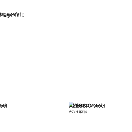
R
lage tafel
wagen
oel
ALESSIO
stoel
Adviesprijs
wagen
In winkelwagen