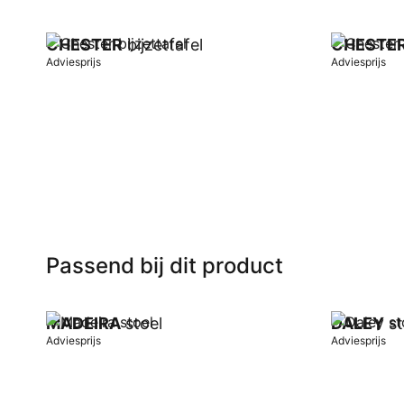
CHESTER
bijzettafel
CHESTE
Adviesprijs
Adviesprijs
In winkelwagen
In winkel
Passend bij dit product
MADEIRA
stoel
DALEY
st
Adviesprijs
Adviesprijs
In winkelwagen
In winkel