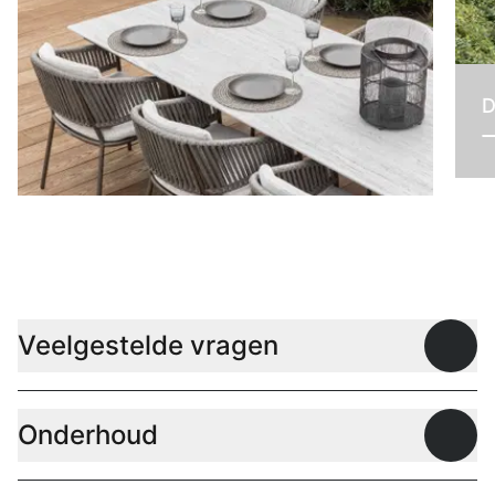
D
Tafels
Veelgestelde vragen
Open
Onderhoud
Open