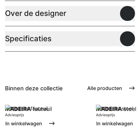
Over de designer
Open
Specificaties
Open
Binnen deze collectie
Alle producten
MADEIRA
fauteuil
MADEIRA
stoel
Adviesprijs
Adviesprijs
In winkelwagen
In winkelwagen