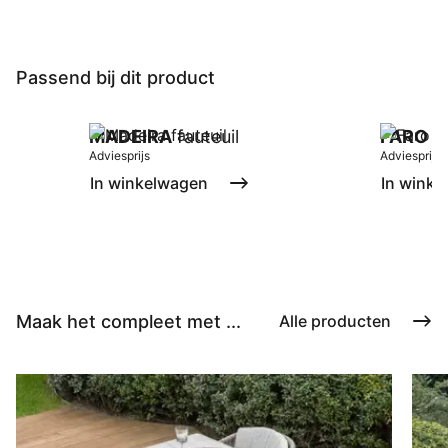
Passend bij dit product
MADEIRA
fauteuil
FARO
ta
Adviesprijs
Adviesprijs
In winkelwagen
In winke
Maak het compleet met ...
Alle producten