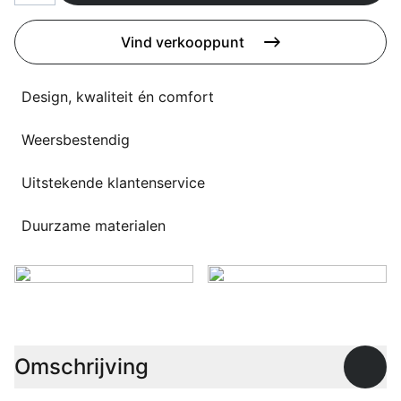
Overig
Flagship stores
Vind verkooppunt
Deals
Contact
Design, kwaliteit én comfort
3D modellen
Weersbestendig
Support
Nieuws
Uitstekende klantenservice
Events
Duurzame materialen
Werken bij
Over ons
Omschrijving
Taalkeuze
Open