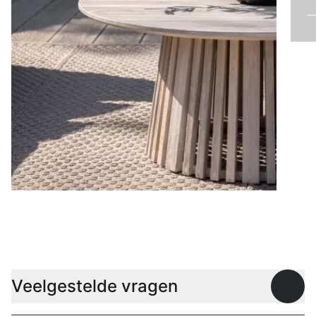
Lage tafels
Veelgestelde vragen
Open