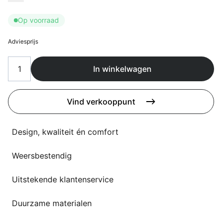
Overig
Flagship stores
Op voorraad
Deals
Contact
Adviesprijs
3D modellen
In winkelwagen
Support
Nieuws
Vind verkooppunt
Events
Design, kwaliteit én comfort
Werken bij
Weersbestendig
Over ons
Uitstekende klantenservice
Duurzame materialen
Taalkeuze