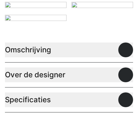
Omschrijving
Open
Over de designer
Open
Specificaties
Open