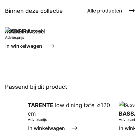
Binnen deze collectie
Alle producten
MADEIRA
stoel
Adviesprijs
In winkelwagen
Passend bij dit product
TARENTE
low dining tafel ⌀120
cm
BASSA
Adviesprijs
Adviesprijs
In winkelwagen
In winke