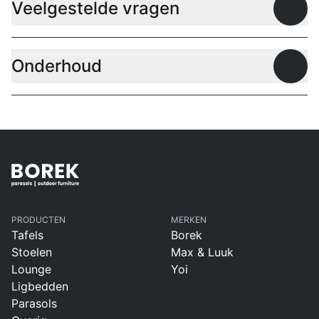
Veelgestelde vragen
Open
Onderhoud
Open
PRODUCTEN
MERKEN
Tafels
Borek
Stoelen
Max & Luuk
Lounge
Yoi
Ligbedden
Parasols