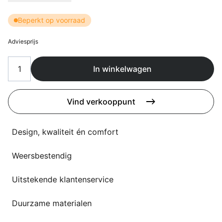
Overig
Flagship stores
Beperkt op voorraad
Deals
Contact
Adviesprijs
3D modellen
In winkelwagen
Support
Nieuws
Vind verkooppunt
Events
Design, kwaliteit én comfort
Werken bij
Weersbestendig
Over ons
Uitstekende klantenservice
Duurzame materialen
Taalkeuze