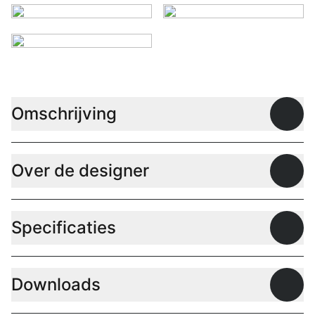
Omschrijving
Open
Over de designer
Open
Specificaties
Open
Downloads
Open