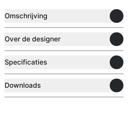
Omschrijving
Open
Over de designer
Open
Specificaties
Open
Downloads
Open