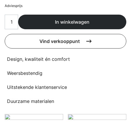
Overig
Adviesprijs
Flagship stores
Deals
Contact
In winkelwagen
3D modellen
Vind verkooppunt
Support
Design, kwaliteit én comfort
Nieuws
Events
Weersbestendig
Werken bij
Uitstekende klantenservice
Over ons
Duurzame materialen
Taalkeuze