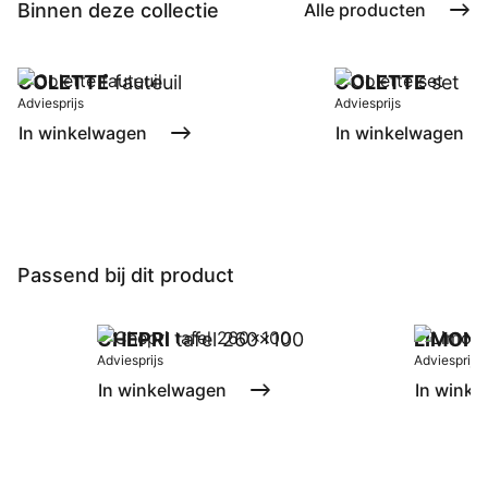
Binnen deze collectie
Alle producten
COLETTE
fauteuil
COLETTE
set
Adviesprijs
Adviesprijs
In winkelwagen
In winkelwagen
Passend bij dit product
CHEPRI
tafel 260x100
LIMON
Adviesprijs
Adviesprijs
In winkelwagen
In winke