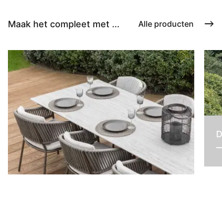
Maak het compleet met ...
Alle producten
D
Tafels