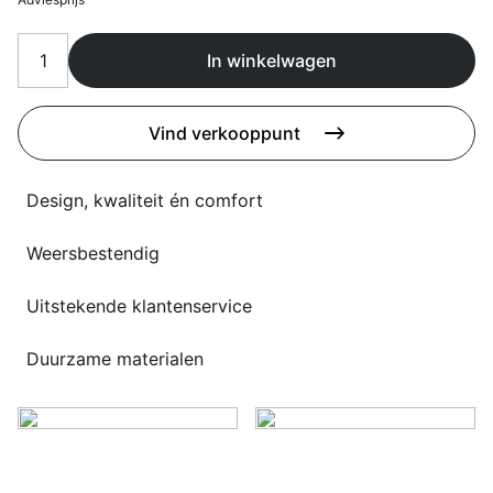
Overig
Flagship stores
Deals
In winkelwagen
Contact
3D modellen
Vind verkooppunt
Support
Design, kwaliteit én comfort
Nieuws
Weersbestendig
Events
Uitstekende klantenservice
Werken bij
Duurzame materialen
Over ons
Taalkeuze