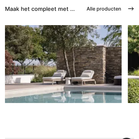
Maak het compleet met ...
Alle producten
Ligbedden
P