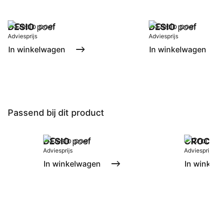
DESIO
poef
DESIO
poef
Adviesprijs
Adviesprijs
In winkelwagen
In winkelwagen
Passend bij dit product
DESIO
poef
CROCH
Adviesprijs
Adviesprijs
In winkelwagen
In winke