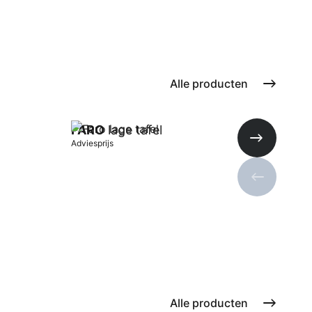
Alle producten
FARO
lage tafel
FA
Adviesprijs
Advie
Volgende s
Vorige sli
In winkelwagen
In 
Alle producten