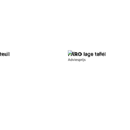
teuil
FARO
lage tafel
Adviesprijs
wagen
In winkelwagen