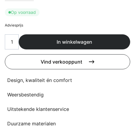
Overig
Flagship stores
Op voorraad
Deals
Contact
Adviesprijs
3D modellen
In winkelwagen
Support
Nieuws
Vind verkooppunt
Events
Design, kwaliteit én comfort
Werken bij
Weersbestendig
Over ons
Uitstekende klantenservice
Duurzame materialen
Taalkeuze