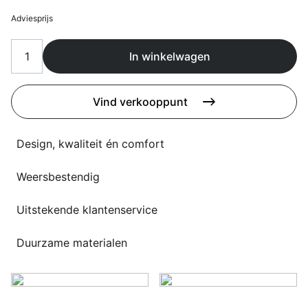
Overig
Adviesprijs
Flagship stores
Deals
Contact
In winkelwagen
3D modellen
Vind verkooppunt
Support
Nieuws
Design, kwaliteit én comfort
Events
Weersbestendig
Werken bij
Uitstekende klantenservice
Over ons
Duurzame materialen
Taalkeuze