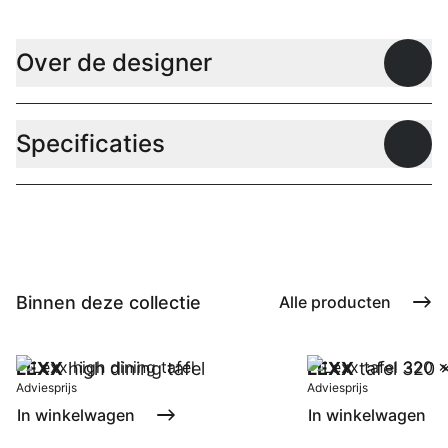
Over de designer
Open
Specificaties
Open
Binnen deze collectie
Alle producten
LEXX
high dining tafel
LEXX
tafel 320 
Adviesprijs
Adviesprijs
In winkelwagen
In winkelwagen