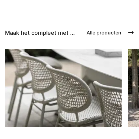
Maak het compleet met ...
Alle producten
Stoelen
D