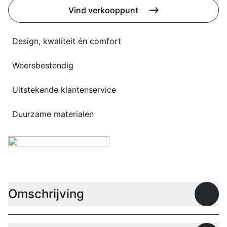
Overig
Vind verkooppunt
Flagship stores
Deals
Contact
Design, kwaliteit én comfort
3D modellen
Weersbestendig
Support
Uitstekende klantenservice
Nieuws
Duurzame materialen
Events
Werken bij
Over ons
Omschrijving
Open
Taalkeuze