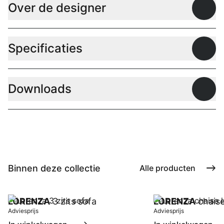
Over de designer
Open
Specificaties
Open
Downloads
Open
Binnen deze collectie
Alle producten
LORENZA
3 zits sofa
LORENZA
chaise
Adviesprijs
Adviesprijs