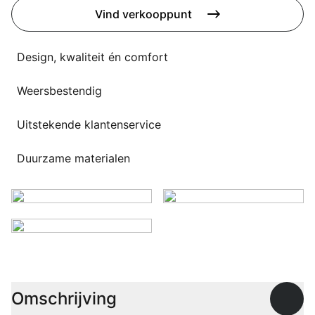
Overig
Vind verkooppunt
Flagship stores
Deals
Contact
Design, kwaliteit én comfort
3D modellen
Weersbestendig
Support
Uitstekende klantenservice
Nieuws
Duurzame materialen
Events
Werken bij
Over ons
Taalkeuze
Omschrijving
Open