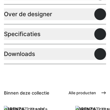
Over de designer
Open
Specificaties
Open
Downloads
Open
Binnen deze collectie
Alle producten
LORENZA
2 zits sofa
LORENZA
3 zits