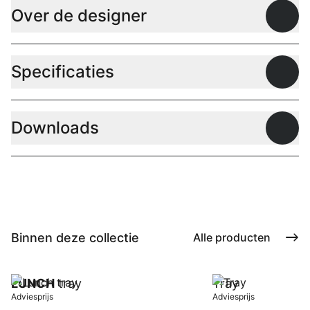
Over de designer
Open
Specificaties
Open
Downloads
Open
Binnen deze collectie
Alle producten
LUNCH
tray
Tray
Adviesprijs
Adviesprijs