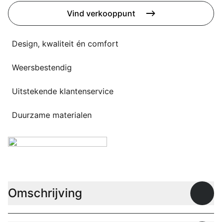
Overig
Vind verkooppunt
Flagship stores
Deals
Contact
Design, kwaliteit én comfort
3D modellen
Weersbestendig
Support
Uitstekende klantenservice
Nieuws
Duurzame materialen
Events
Werken bij
Over ons
Omschrijving
Open
Taalkeuze