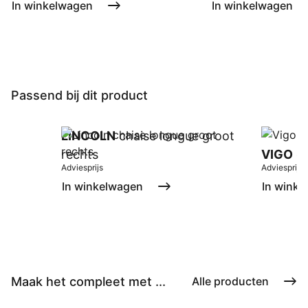
In winkelwagen
In winkelwagen
Passend bij dit product
LINCOLN
chaise longue groot
rechts
VIGO
da
Adviesprijs
Adviesprijs
In winkelwagen
In winke
Maak het compleet met ...
Alle producten