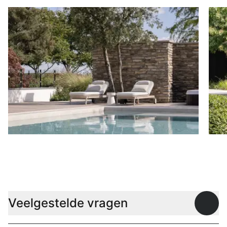
Ligbedden
P
Veelgestelde vragen
Open