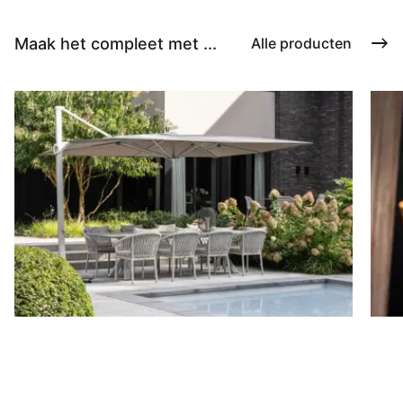
Maak het compleet met ...
Alle producten
Parasols
B