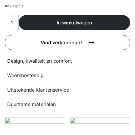
Overig
Adviesprijs
Flagship stores
Deals
Contact
In winkelwagen
3D modellen
Vind verkooppunt
Support
Design, kwaliteit én comfort
Nieuws
Events
Weersbestendig
Werken bij
Uitstekende klantenservice
Over ons
Duurzame materialen
Taalkeuze