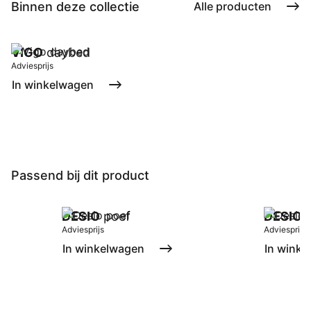
Binnen deze collectie
Alle producten
VIGO
daybed
Adviesprijs
In winkelwagen
Passend bij dit product
DESIO
poef
DESIO
p
Adviesprijs
Adviesprijs
In winkelwagen
In winke