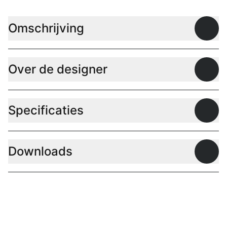
Omschrijving
Open
Over de designer
Open
Specificaties
Open
Downloads
Open