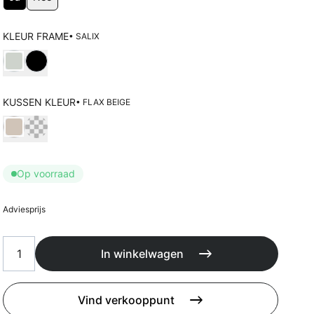
Kussens
Beschermhoezen
Buitenkeuken
KLEUR FRAME
• SALIX
Kies Kleur frame
KUSSEN KLEUR
• FLAX BEIGE
Kies Kussen kleur
Op voorraad
Adviesprijs
In winkelwagen
Vind verkooppunt