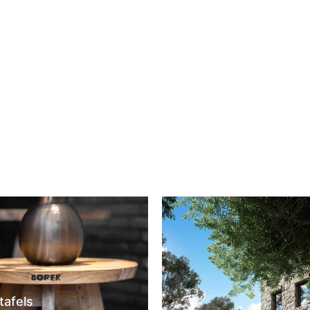
wagen
tafels