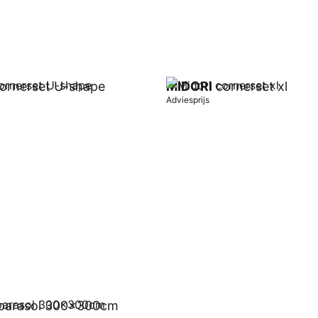
ornerset U-shape
MIDORI
cornerset xl
Adviesprijs
wagen
In winkelwagen
parasol 300x300cm