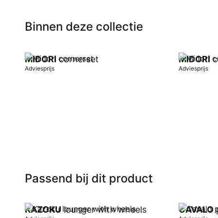
Binnen deze collectie
MIDORI
cornerset
MIDORI
c
Adviesprijs
Adviesprijs
In winkelwagen
In winkel
Passend bij dit product
KAZOKU
lounger with wheels
CAVALO