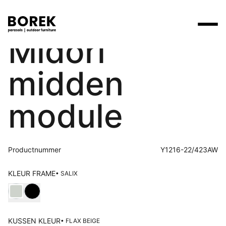
Midori
Producten
midden
Zoek
Collecties
Alle producten
Ontdek onze merken
Verkooppunten
module
Merken
Tafels
Borek
Flagship stores
Projecten
Lounge
Max & Luuk
Premium stores
Productnummer
Y1216-22/423AW
Verkooppunten
Parasols
Yoi
Verkooppunten zoeken
KLEUR FRAME
• SALIX
Stoelen
Kies Kleur frame
Designers
Ligbedden
Prijscatalogi
KUSSEN KLEUR
• FLAX BEIGE