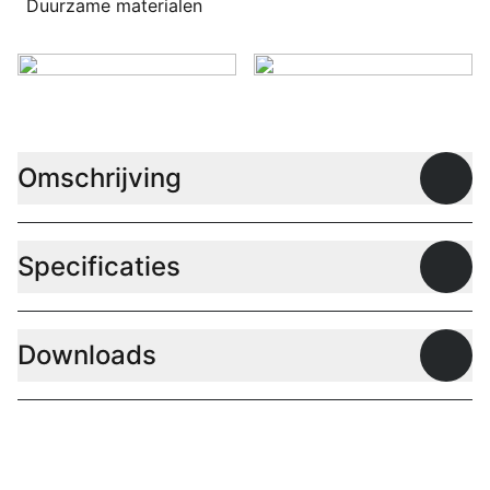
Duurzame materialen
Omschrijving
Open
Specificaties
Open
Downloads
Open