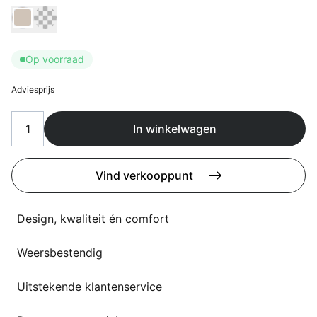
Overig
Kies Kussen kleur
Flagship stores
Deals
Contact
Op voorraad
3D modellen
Adviesprijs
Support
In winkelwagen
Nieuws
Events
Vind verkooppunt
Werken bij
Design, kwaliteit én comfort
Over ons
Weersbestendig
Uitstekende klantenservice
Taalkeuze