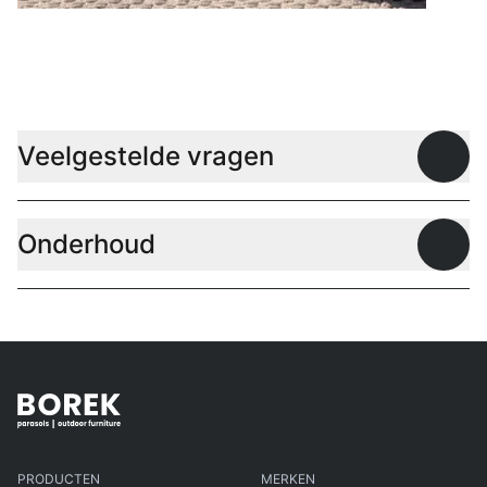
Lage tafels
Veelgestelde vragen
Open
Onderhoud
Open
PRODUCTEN
MERKEN