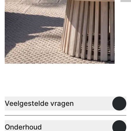
Lage tafels
Veelgestelde vragen
Open
Onderhoud
Open