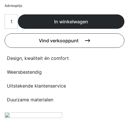
Overig
Adviesprijs
Flagship stores
Deals
Contact
In winkelwagen
3D modellen
Vind verkooppunt
Support
Design, kwaliteit én comfort
Nieuws
Events
Weersbestendig
Werken bij
Uitstekende klantenservice
Over ons
Duurzame materialen
Taalkeuze