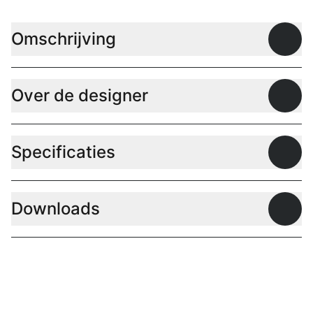
Omschrijving
Open
Over de designer
Open
Specificaties
Open
Downloads
Open