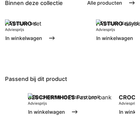
Binnen deze collectie
Alle producten
PASTURO
set
PASTURO
dayb
Adviesprijs
Adviesprijs
In winkelwagen
In winkelwagen
Passend bij dit product
BESCHERMHOES
Pasturo bank
CROCH
Adviesprijs
Adviesprijs
In winkelwagen
In winke