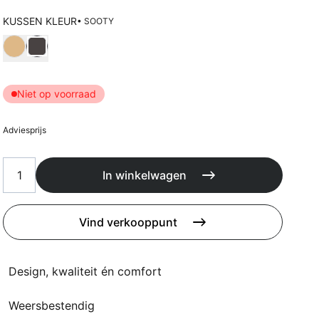
Kussens
Beschermhoezen
KUSSEN KLEUR
• SOOTY
Buitenkeuken
Kies Kussen kleur
Niet op voorraad
Adviesprijs
In winkelwagen
Vind verkooppunt
Design, kwaliteit én comfort
Weersbestendig