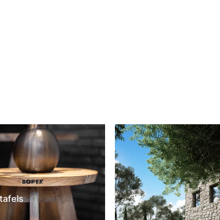
wagen
In winkelwagen
tafels