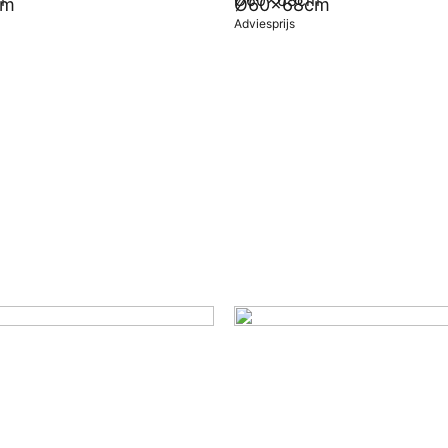
cm
Ø60x68cm
Adviesprijs
wagen
In winkelwagen
g stoelen
Accessoires