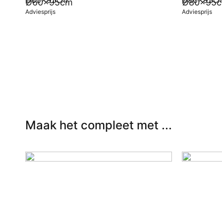
Ø60x95cm
Ø80x95
Adviesprijs
Adviesprijs
In winkelwagen
In winkel
Maak het compleet met ...
Stoelen
Dinin