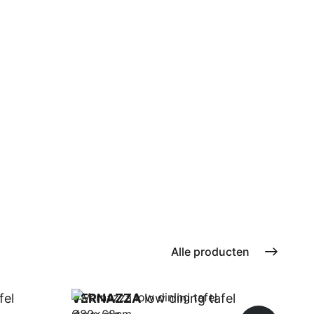
Alle producten
fel
VERNAZZA
low dining tafel