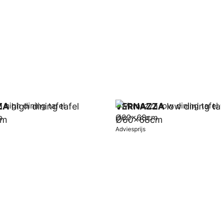
ZA
high dining tafel
VERNAZZA
low dining ta
cm
Ø60x68cm
Adviesprijs
wagen
In winkelwagen