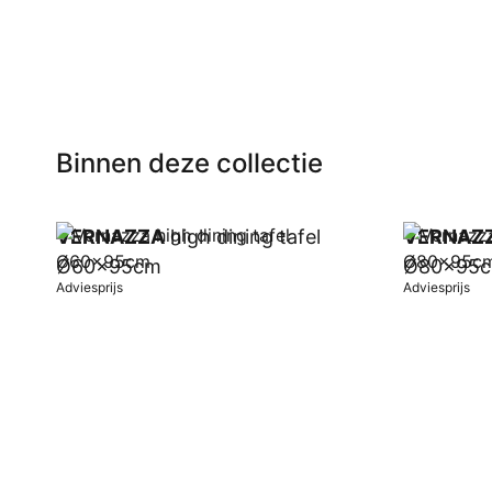
Binnen deze collectie
VERNAZZA
high dining tafel
VERNAZ
Ø60x95cm
Ø80x95
Adviesprijs
Adviesprijs
In winkelwagen
In winkel