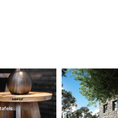
wagen
In winkelwagen
tafels