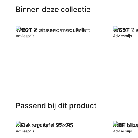
Binnen deze collectie
WEST
2 zits end module left
WEST
2 z
Adviesprijs
Adviesprijs
In winkelwagen
In winkel
Passend bij dit product
KICK
lage tafel 95x95
RIFF
bijze
Adviesprijs
Adviesprijs