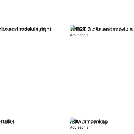
its end module right
WEST
3 zits end module 
Adviesprijs
wagen
In winkelwagen
ttafel
ISA
lampenkap
Adviesprijs