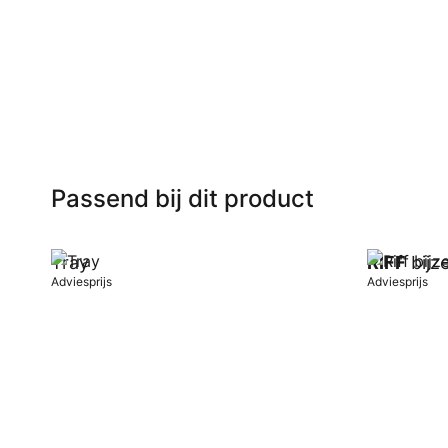
In winkelwagen
In winkel
Passend bij dit product
Tray
RIFF
bijze
Adviesprijs
Adviesprijs
In winkelwagen
In winkel