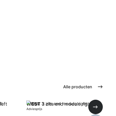
Alle producten
left
WEST
3 zits end module right
WE
Adviesprijs
Advie
Volgende s