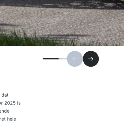
Vorige slide
Volgende slide
 dat
or 2025 is
gende
het hele