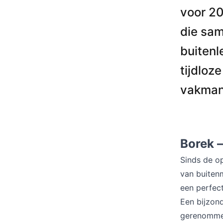
Barstoelen
voor 20
die sam
buitenl
Deals
tijdloz
vakmans
perfect
Borek –
Sinds de op
van buitenm
een perfect
Een bijzond
gerenommee