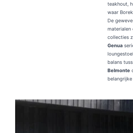
teakhout, 
waar Borek
De geweven 
materialen
collecties 
Genua
seri
loungestoe
balans tuss
Belmonte
c
belangrijke