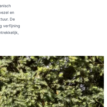
anisch
vezel en
xtuur. De
g verfijning
trekkelijk,