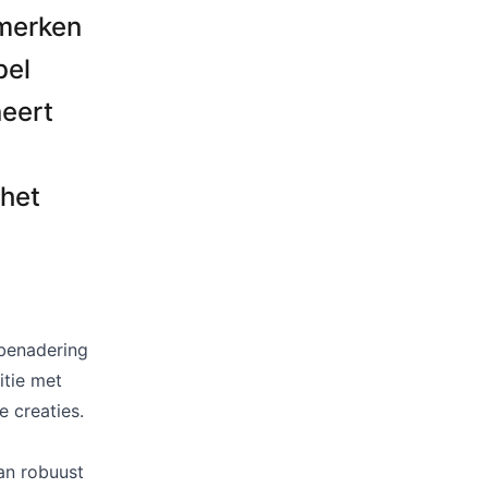
Kussens
 merken
Beschermhoezen
Buitenkeuken
bel
neert
 het
 benadering
itie met
 creaties.
an robuust