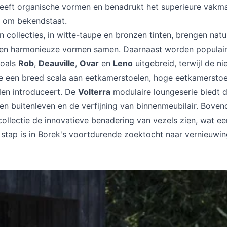
heeft organische vormen en benadrukt het superieure vak
 om bekendstaat.
collecties, in witte-taupe en bronzen tinten, brengen natuu
 en harmonieuze vormen samen. Daarnaast worden populai
zoals
Rob
,
Deauville
,
Ovar
en
Leno
uitgebreid, terwijl de n
e een breed scala aan eetkamerstoelen, hoge eetkamerstoe
len introduceert. De
Volterra
modulaire loungeserie biedt 
en buitenleven en de verfijning van binnenmeubilair. Bovend
ollectie de innovatieve benadering van vezels zien, wat ee
 stap is in Borek's voortdurende zoektocht naar vernieuwin