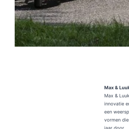
Max & Luuk
Max & Luuk,
innovatie e
een weerspi
vormen die
jaar door.