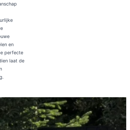
manschap
rlijke
re
ieuwe
len en
de perfecte
ien laat de
n
g.