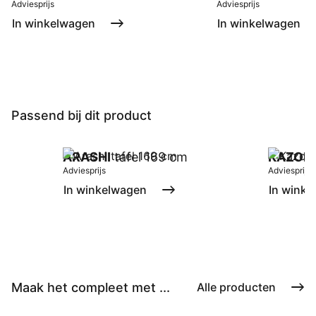
Adviesprijs
Adviesprijs
In winkelwagen
In winkelwagen
Passend bij dit product
ARASHI
tafel 169 cm
KAZOK
Adviesprijs
Adviesprijs
In winkelwagen
In winke
Maak het compleet met ...
Alle producten