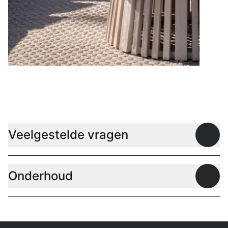
Lage tafels
Veelgestelde vragen
Open
Onderhoud
Open