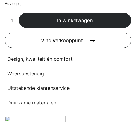
Overig
Adviesprijs
Flagship stores
Deals
In winkelwagen
Contact
3D modellen
Vind verkooppunt
Support
Design, kwaliteit én comfort
Nieuws
Weersbestendig
Events
Werken bij
Uitstekende klantenservice
Over ons
Duurzame materialen
Taalkeuze