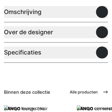
Omschrijving
Open
Over de designer
Open
Specificaties
Open
Binnen deze collectie
Alle producten
BANGO
lounge chair
BANGO
corners