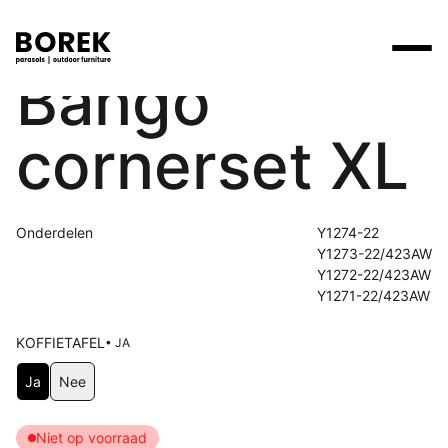
Bango
Producten
cornerset XL
Zoek
Collecties
Alle producten
Ontdek onze merken
Verkooppunten
Merken
Onderdelen
Y1274-22
Tafels
Borek
Flagship stores
Y1273-22/423AW
Projecten
Y1272-22/423AW
Lounge
Max & Luuk
Premium stores
Y1271-22/423AW
Verkooppunten
Parasols
Yoi
Verkooppunten zoeken
KOFFIETAFEL
• JA
Stoelen
Kies Koffietafel
Ja
Nee
Designers
Ligbedden
Prijscatalogi
Niet op voorraad