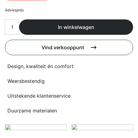
Overig
Flagship stores
Adviesprijs
Deals
Contact
In winkelwagen
3D modellen
Vind verkooppunt
Support
Nieuws
Design, kwaliteit én comfort
Events
Weersbestendig
Werken bij
Uitstekende klantenservice
Over ons
Duurzame materialen
Taalkeuze