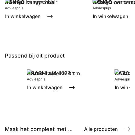
BANGO
lounge chair
BANGO
corners
Adviesprijs
Adviesprijs
In winkelwagen
In winkelwagen
Passend bij dit product
ARASHI
tafel 169 cm
KAZOK
Adviesprijs
Adviesprijs
In winkelwagen
In winke
Maak het compleet met ...
Alle producten