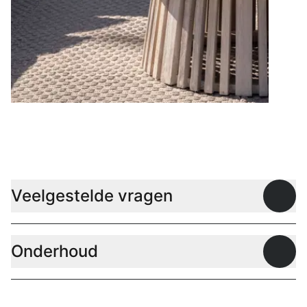
Lage tafels
Veelgestelde vragen
Open
Onderhoud
Open