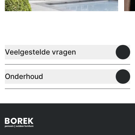
Parasols
B
Veelgestelde vragen
Open
Onderhoud
Open