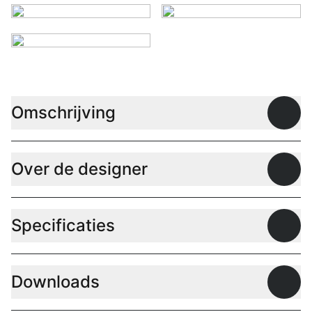
Omschrijving
Open
Over de designer
Open
Specificaties
Open
Downloads
Open