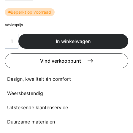
Overig
Flagship stores
Beperkt op voorraad
Deals
Contact
Adviesprijs
3D modellen
In winkelwagen
Support
Nieuws
Vind verkooppunt
Events
Design, kwaliteit én comfort
Werken bij
Weersbestendig
Over ons
Uitstekende klantenservice
Duurzame materialen
Taalkeuze